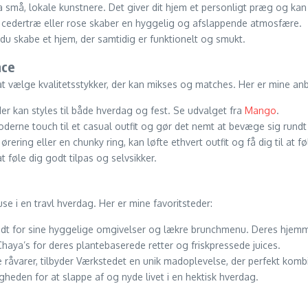
må, lokale kunstnere. Det giver dit hjem et personligt præg og kan 
 cedertræ eller rose skaber en hyggelig og afslappende atmosfære.
u skabe et hjem, der samtidig er funktionelt og smukt.
nce
t vælge kvalitetsstykker, der kan mikses og matches. Her er mine anbef
der kan styles til både hverdag og fest. Se udvalget fra
Mango
.
oderne touch til et casual outfit og gør det nemt at bevæge sig rund
ering eller en chunky ring, kan løfte ethvert outfit og få dig til at fø
 at føle dig godt tilpas og selvsikker.
e i en travl hverdag. Her er mine favoritsteder:
ndt for sine hyggelige omgivelser og lækre brunchmenu. Deres hjem
aya’s for deres plantebaserede retter og friskpressede juices.
 råvarer, tilbyder Værkstedet en unik madoplevelse, der perfekt komb
gheden for at slappe af og nyde livet i en hektisk hverdag.