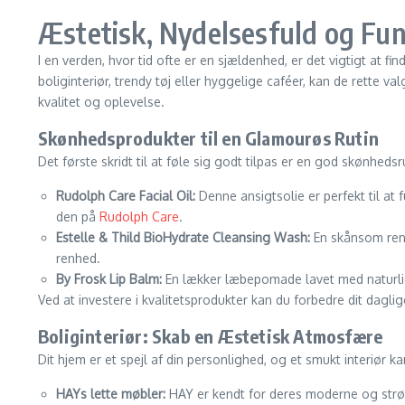
Æstetisk, Nydelsesfuld og Funk
I en verden, hvor tid ofte er en sjældenhed, er det vigtigt at 
boliginteriør, trendy tøj eller hyggelige caféer, kan de rette va
kvalitet og oplevelse.
Skønhedsprodukter til en Glamourøs Rutin
Det første skridt til at føle sig godt tilpas er en god skønhedsr
Rudolph Care Facial Oil:
Denne ansigtsolie er perfekt til at
den på
Rudolph Care
.
Estelle & Thild BioHydrate Cleansing Wash:
En skånsom rens,
renhed.
By Frosk Lip Balm:
En lækker læbepomade lavet med naturlig
Ved at investere i kvalitetsprodukter kan du forbedre dit dagl
Boliginteriør: Skab en Æstetisk Atmosfære
Dit hjem er et spejl af din personlighed, og et smukt interiør
HAYs lette møbler:
HAY er kendt for deres moderne og strøm