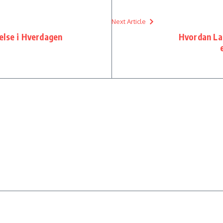
Next Article
else i Hverdagen
Hvordan La