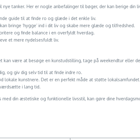
 nye tanker. Her er nogle anbefalinger til bøger, der kan berige din liv
nde guide til at finde ro og glæde i det enkle liv.
an bringe ‘hygge’ ind i dit liv og skabe mere glæde og tilfredshed.
ioritere og finde balance i en overfyldt hverdag.
eve et mere nydelsesfuldt liv.
 Det kan være at besøge en kunstudstilling, tage på weekendtur eller d
g, og giv dig selv tid til at finde indre ro.
lokale kunstnere. Det er en perfekt måde at støtte lokalsamfundet
ærdsætte i lang tid.
 med din æstetiske og funktionelle livsstil, kan gøre dine hverdagsmo