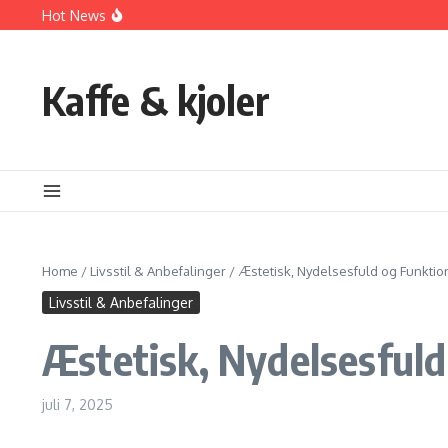
Fortsæt til indhold
Hot News
Anbefalinger til en Æstetisk og Nydelsesfuld Livsstil
Find Din Personlige Stil: Sådan Skaber Du En Garderobe, 
Valget mellem kaffemaskine, kapselmaskine og espresso
Kaffe & kjoler
Home
/
Livsstil & Anbefalinger
/
Æstetisk, Nydelsesfuld og Funktione
Livsstil & Anbefalinger
Æstetisk, Nydelsesfuld 
juli 7, 2025