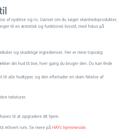
il
følelse af nydelse og ro. Uanset om du søger skønhedsprodukter,
inger til en æstetisk og funktionel livsstil, med fokus på
kemikaler og skadelige ingredienser. Her er mine topvalg:
kker din hud til live, hver gang du bruger den. Du kan finde
til alle hudtyper, og den efterlader en skøn følelse af
kre teksturer.
haves til at opgradere dit hjem:
til ethvert rum. Se mere på
HAYs hjemmeside
.