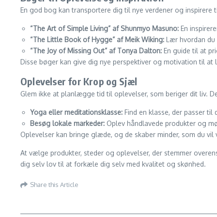
En god bog kan transportere dig til nye verdener og inspirere til
“The Art of Simple Living” af Shunmyo Masuno:
En inspirere
“The Little Book of Hygge” af Meik Wiking:
Lær hvordan du k
“The Joy of Missing Out” af Tonya Dalton:
En guide til at pr
Disse bøger kan give dig nye perspektiver og motivation til at l
Oplevelser for Krop og Sjæl
Glem ikke at planlægge tid til oplevelser, som beriger dit liv.
Yoga eller meditationsklasse:
Find en klasse, der passer til di
Besøg lokale markeder:
Oplev håndlavede produkter og mød 
Oplevelser kan bringe glæde, og de skaber minder, som du vil v
At vælge produkter, steder og oplevelser, der stemmer overens
dig selv lov til at forkæle dig selv med kvalitet og skønhed.
Share this Article