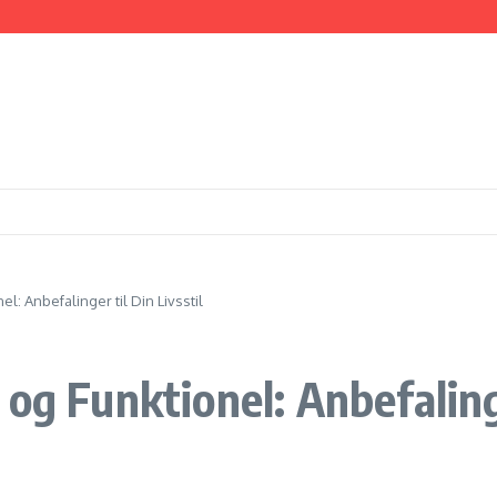
Der Inspirerer
maskine
l: Anbefalinger til Din Livsstil
og Funktionel: Anbefalinge