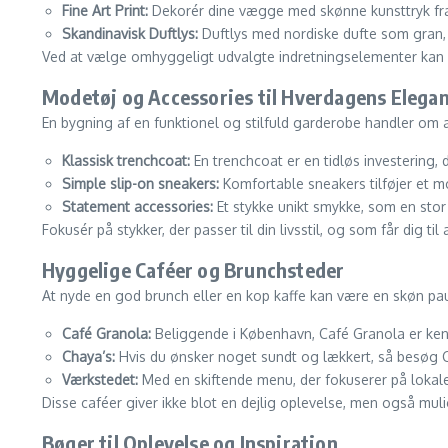
Fine Art Print:
Dekorér dine vægge med skønne kunsttryk fra s
Skandinavisk Duftlys:
Duftlys med nordiske dufte som gran,
Ved at vælge omhyggeligt udvalgte indretningselementer kan d
Modetøj og Accessories til Hverdagens Elega
En bygning af en funktionel og stilfuld garderobe handler om a
Klassisk trenchcoat:
En trenchcoat er en tidløs investering, 
Simple slip-on sneakers:
Komfortable sneakers tilføjer et m
Statement accessories:
Et stykke unikt smykke, som en stor ør
Fokusér på stykker, der passer til din livsstil, og som får dig til
Hyggelige Caféer og Brunchsteder
At nyde en god brunch eller en kop kaffe kan være en skøn paus
Café Granola:
Beliggende i København, Café Granola er ke
Chaya’s:
Hvis du ønsker noget sundt og lækkert, så besøg Ch
Værkstedet:
Med en skiftende menu, der fokuserer på lokale
Disse caféer giver ikke blot en dejlig oplevelse, men også muli
Bøger til Oplevelse og Inspiration