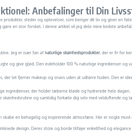
tionel: Anbefalinger til Din Livsst
finde produkter, steder og oplevelser, som beriger dit liv og giver en 
lg gøre en stor forskel. I denne artikel vil jeg dele mine bedste anbefal
utine. Jeg er især fan af
naturlige skønhedsprodukter
, der er fri for 
 fugte og give glød. Den indeholder 100 % naturlige ingredienser og væ
 der let fjerner makeup og snavs uden at udtørre huden. Den er ideel 
e ingredienser, der holder læberne bløde og hydrerede hele dagen.
ige skønhedsrutine og samtidig forkæle dig selv med velduftende og læ
 kan skabe en behagelig og inspirerende atmosfære. Her er nogle must-
linede design. Deres stole og borde tilføjer enkelthed og elegance 