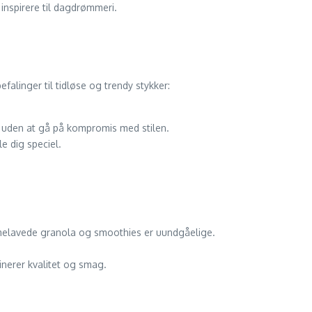
inspirere til dagdrømmeri.
alinger til tidløse og trendy stykker:
t uden at gå på kompromis med stilen.
le dig speciel.
melavede granola og smoothies er uundgåelige.
inerer kvalitet og smag.