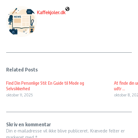
Kaffekjoler.dk
Related Posts
Find Din Personlige Stil: En Guide til Mode og
At finde din u
Selvsikkerhed
udtr ...
oktober 11, 2025
oktober 8, 20
Skriv en kommentar
Din e-mailadresse vil ikke blive publiceret.
Krævede felter er
markeret med
*