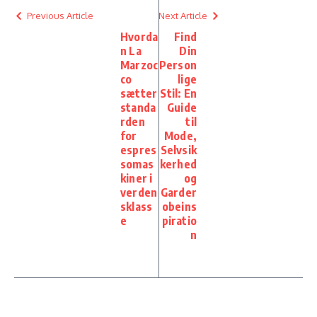
Previous Article
Next Article
Hvorda
Find
n La
Din
Marzoc
Person
co
lige
sætter
Stil: En
standa
Guide
rden
til
for
Mode,
espres
Selvsik
somas
kerhed
kiner i
og
verden
Garder
sklass
obeins
e
piratio
n