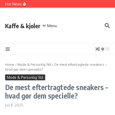
inspirerende garderobe
Fortsæt til indhold
Hot News
Anbefalinger til en Æstetisk og Nydelsesfuld Livsstil
Find Din Personlige Stil: Sådan Skaber Du En Garderobe,
Der Inspirerer
Valget mellem kaffemaskine, kapselmaskine og
espressomaskine
Kaffe & kjoler
Menu
Home
/
Mode & Personlig Stil
/
De mest eftertragtede sneakers –
hvad gør dem specielle?
Mode & Personlig Stil
De mest eftertragtede sneakers –
hvad gør dem specielle?
juli 8, 2025